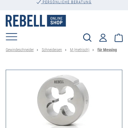
PERSÖNLICHE BERATUNG
alt springen
Wa
Gewindeschneider
Schneideisen
M (metrisch)
für Messing
Bildergalerie überspringen