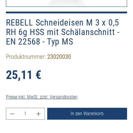
REBELL Schneideisen M 3 x 0,5
RH 6g HSS mit Schälanschnitt -
EN 22568 - Typ MS
Produktnummer:
23020030
25,11 €
Preise inkl. MwSt. zzgl. Versandkosten
Produkt Anzahl: Gib den gewünschten Wert ein ode
In den Warenkorb