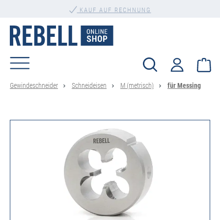
PERSÖNLICHE BERATUNG
alt springen
KAUF AUF RECHNUNG
Wa
Gewindeschneider
Schneideisen
M (metrisch)
für Messing
Bildergalerie überspringen