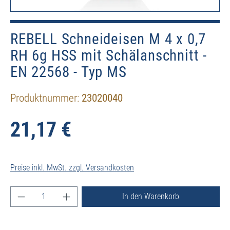
REBELL Schneideisen M 4 x 0,7
RH 6g HSS mit Schälanschnitt -
EN 22568 - Typ MS
Produktnummer:
23020040
21,17 €
Preise inkl. MwSt. zzgl. Versandkosten
Produkt Anzahl: Gib den gewünschten Wert ein ode
In den Warenkorb