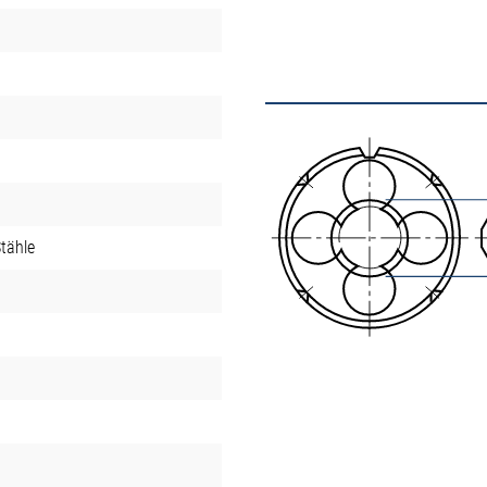
tähle
t