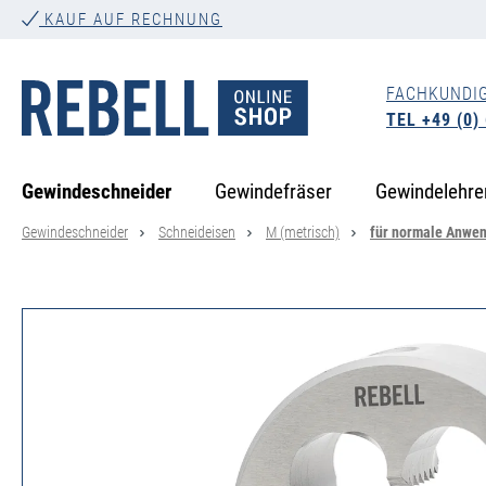
KAUF AUF RECHNUNG
springen
Zur Hauptnavigation springen
FACHKUNDI
TEL +49 (0)
Gewindeschneider
Gewindefräser
Gewindelehre
Gewindeschneider
Schneideisen
M (metrisch)
für normale Anwe
Bildergalerie überspringen