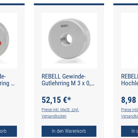
e-
REBELL Gewinde-
REBEL
ring M
Gutlehrring M 3 x 0,5
Hochl
 Typ N
RH 6g - Typ N
Schne
52,15 €*
8,98
Preise inkl. MwSt. zzgl.
Preise ink
Versandkosten
Versandk
orb
In den Warenkorb
In