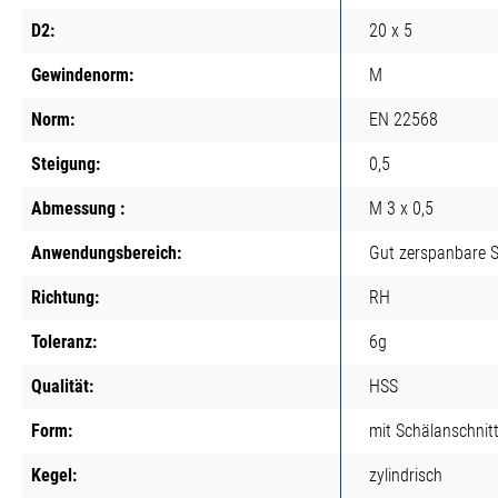
D2:
20 x 5
Gewindenorm:
M
Norm:
EN 22568
Steigung:
0,5
Abmessung :
M 3 x 0,5
Anwendungsbereich:
Gut zerspanbare S
Richtung:
RH
Toleranz:
6g
Qualität:
HSS
Form:
mit Schälanschnit
Kegel:
zylindrisch