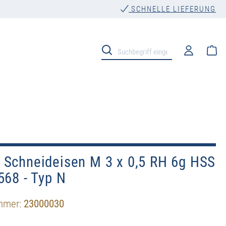
SCHNELLE LIEFERUNG
Wa
 Schneideisen M 3 x 0,5 RH 6g HSS
568 - Typ N
mmer:
23000030