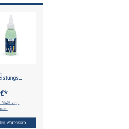
L
eistungs
idpaste 100 ml
 €*
l. MwSt. zzgl.
osten
 den Warenkorb