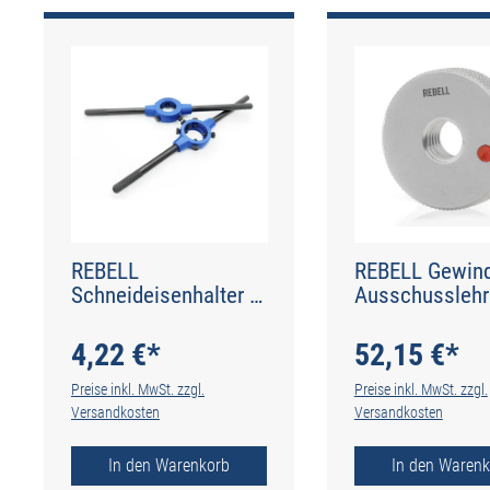
REBELL
REBELL Gewind
Schneideisenhalter -
Ausschusslehr
20 x 5 - DIN 225
3 x 0,5 RH 6g -
4,22 €*
52,15 €*
Preise inkl. MwSt. zzgl.
Preise inkl. MwSt. zzgl.
Versandkosten
Versandkosten
In den Warenkorb
In den Warenk