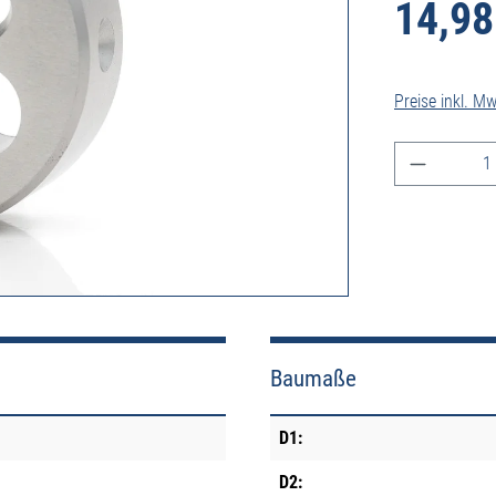
14,98
Preise inkl. M
Produkt A
Baumaße
D1:
D2: