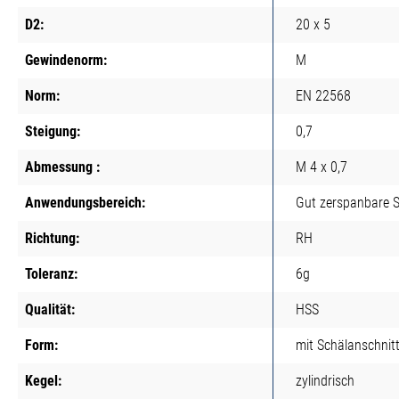
D2:
20 x 5
Gewindenorm:
M
Norm:
EN 22568
Steigung:
0,7
Abmessung :
M 4 x 0,7
Anwendungsbereich:
Gut zerspanbare S
Richtung:
RH
Toleranz:
6g
Qualität:
HSS
Form:
mit Schälanschnit
Kegel:
zylindrisch