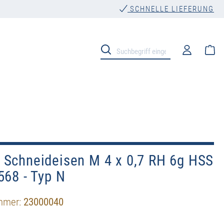
SCHNELLE LIEFERUNG
Wa
 Schneideisen M 4 x 0,7 RH 6g HSS
568 - Typ N
mmer:
23000040