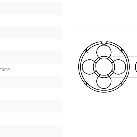
tähle
t