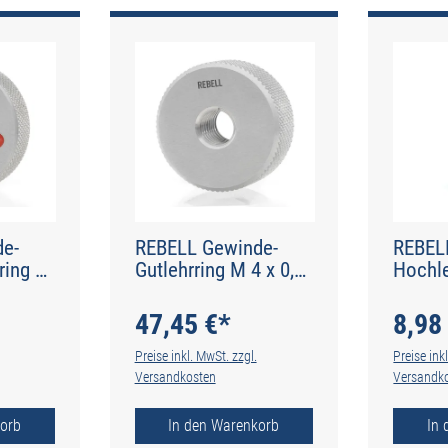
e-
REBELL Gewinde-
REBEL
ring M
Gutlehrring M 4 x 0,7
Hochl
 Typ N
RH 6g - Typ N
Schne
47,45 €*
8,98
Preise inkl. MwSt. zzgl.
Preise ink
Versandkosten
Versandk
orb
In den Warenkorb
In