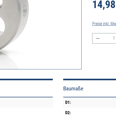
14,98
Preise inkl. M
Produkt A
Baumaße
D1:
D2: