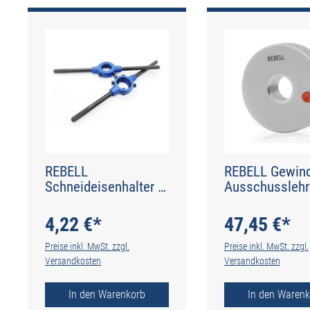
REBELL
REBELL Gewind
Schneideisenhalter -
Ausschusslehr
20 x 5 - DIN 225
4 x 0,7 RH 6g -
4,22 €*
47,45 €*
Preise inkl. MwSt. zzgl.
Preise inkl. MwSt. zzgl.
Versandkosten
Versandkosten
In den Warenkorb
In den Warenk