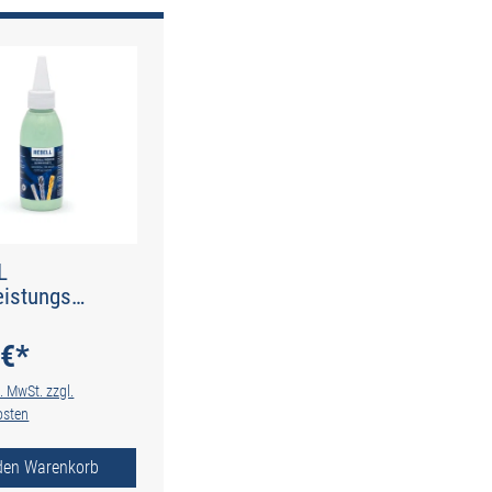
L
eistungs
idpaste 100 ml
 €*
l. MwSt. zzgl.
osten
 den Warenkorb