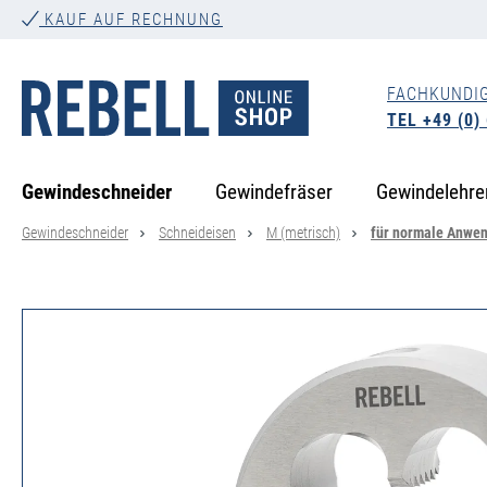
KAUF AUF RECHNUNG
springen
Zur Hauptnavigation springen
FACHKUNDI
TEL +49 (0)
Gewindeschneider
Gewindefräser
Gewindelehre
Gewindeschneider
Schneideisen
M (metrisch)
für normale Anwe
Bildergalerie überspringen